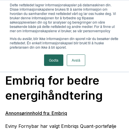
Dette nettstedet lagrer informasjonskapsler på datamaskinen din.
Disse informasjonskapslene brukes til å samle informasjon om
hvordan du samhandler med nettstedet vårt og lar oss huske deg. Vi
bruker denne informasjonen for å forbedre og tilpasse
søkeopplevelsen din og for analyser og beregninger om våre
besøkende både på dette nettstedet og andre medier. For å finne ut
mer om informasjonskapslene vi bruker, se vår personvernpolicy
Hvis du avslår, blir ikke informasjonen din sporet når du besøker dette
nettstedet. Én enkelt informasjonskapsel blir brukt til å huske
Eviny Fornybar
preferansen din om ikke å bli sporet.
Godta
Avslå
velger Quant fra
Embriq for bedre
energihåndtering
Annonsørinnhold fra: Embriq
Eviny Fornybar har valgt Embriqs Quant-portefølje