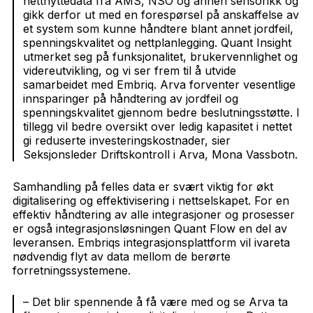
nettnyttedata fra AMS, NSO og annen sensorikk og
gikk derfor ut med en forespørsel på anskaffelse av
et system som kunne håndtere blant annet jordfeil,
spenningskvalitet og nettplanlegging. Quant Insight
utmerket seg på funksjonalitet, brukervennlighet og
videreutvikling, og vi ser frem til å utvide
samarbeidet med Embriq. Arva forventer vesentlige
innsparinger på håndtering av jordfeil og
spenningskvalitet gjennom bedre beslutningsstøtte. I
tillegg vil bedre oversikt over ledig kapasitet i nettet
gi reduserte investeringskostnader, sier
Seksjonsleder Driftskontroll i Arva, Mona Vassbotn.
Samhandling på felles data er svært viktig for økt
digitalisering og effektivisering i nettselskapet. For en
effektiv håndtering av alle integrasjoner og prosesser
er også integrasjonsløsningen Quant Flow en del av
leveransen. Embriqs integrasjonsplattform vil ivareta
nødvendig flyt av data mellom de berørte
forretningssystemene.
–
Det blir spennende å få være med og se Arva ta