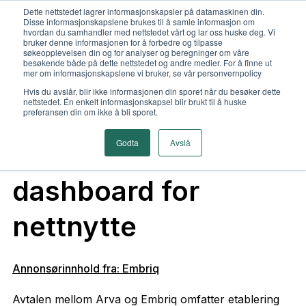
Dette nettstedet lagrer informasjonskapsler på datamaskinen din.
Disse informasjonskapslene brukes til å samle informasjon om
hvordan du samhandler med nettstedet vårt og lar oss huske deg. Vi
bruker denne informasjonen for å forbedre og tilpasse
søkeopplevelsen din og for analyser og beregninger om våre
besøkende både på dette nettstedet og andre medier. For å finne ut
mer om informasjonskapslene vi bruker, se vår personvernpolicy
Hvis du avslår, blir ikke informasjonen din sporet når du besøker dette
nettstedet. Én enkelt informasjonskapsel blir brukt til å huske
Arva velger Embriq
preferansen din om ikke å bli sporet.
Godta
Avslå
for et komplett
dashboard for
nettnytte
Annonsørinnhold fra: Embriq
Avtalen mellom Arva og Embriq omfatter etablering