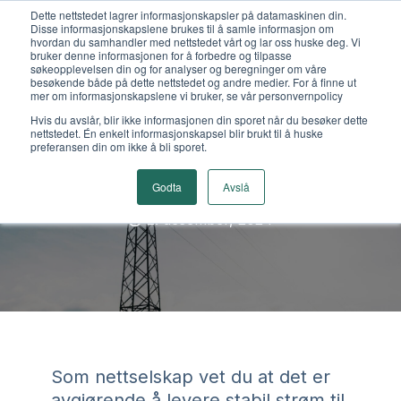
Dette nettstedet lagrer informasjonskapsler på datamaskinen din.
Disse informasjonskapslene brukes til å samle informasjon om
hvordan du samhandler med nettstedet vårt og lar oss huske deg. Vi
bruker denne informasjonen for å forbedre og tilpasse
søkeopplevelsen din og for analyser og beregninger om våre
besøkende både på dette nettstedet og andre medier. For å finne ut
mer om informasjonskapslene vi bruker, se vår personvernpolicy
Er ditt nettselskap klart
Hvis du avslår, blir ikke informasjonen din sporet når du besøker dette
nettstedet. Én enkelt informasjonskapsel blir brukt til å huske
for fremtidens krav?
preferansen din om ikke å bli sporet.
Godta
Avslå
Annonsørinnhold fra
Lime Technologies
2. desember, 2024
Som nettselskap vet du at det er
avgjørende å levere stabil strøm til