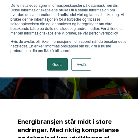
Dette nettstedet lagrer informasjonskapsler på datamaskinen din.
Disse informasjonskapslene brukes til å samle informasjon om
hvordan du samhandler med nettstedet vårt og lar oss huske deg. Vi
bruker denne informasjonen for å forbedre og tilpasse
søkeopplevelsen din og for analyser og beregninger om våre
besøkende både på dette nettstedet og andre medier. For å finne ut
mer om informasjonskapslene vi bruker, se vår personvernpolicy
Bransjekunnskap gir
Hvis du avslår, blir ikke informasjonen din sporet når du besøker dette
nettstedet. Én enkelt informasjonskapsel blir brukt til å huske
forretningsgevinster
preferansen din om ikke å bli sporet.
Godta
Avslå
Annonsørinnhold fra
Cepheo
30. juni, 2025
Energibransjen står midt i store
endringer. Med riktig kompetanse