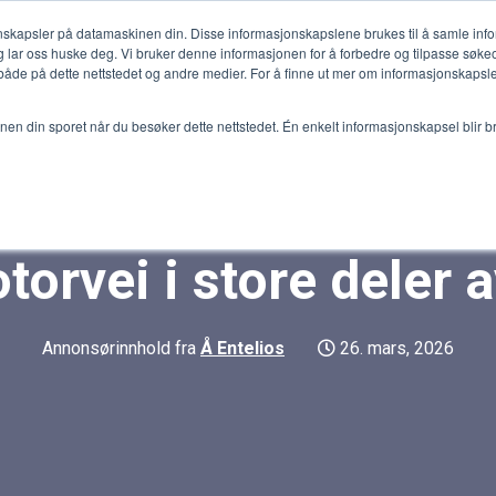
jonskapsler på datamaskinen din. Disse informasjonskapslene brukes til å samle in
 lar oss huske deg. Vi bruker denne informasjonen for å forbedre og tilpasse søke
e på dette nettstedet og andre medier. For å finne ut mer om informasjonskapslen
jonen din sporet når du besøker dette nettstedet. Én enkelt informasjonskapsel blir b
tt-direktør: Nå bygge
torvei i store deler 
Annonsørinnhold fra
Å Entelios
26. mars, 2026