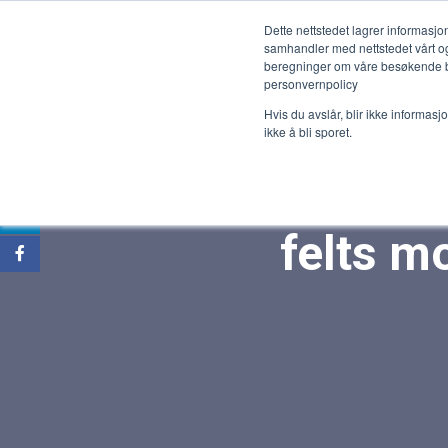
Dette nettstedet lagrer informas
samhandler med nettstedet vårt og
beregninger om våre besøkende båd
personvernpolicy
Hvis du avslår, blir ikke informas
ikke å bli sporet.
Statne
felts mo