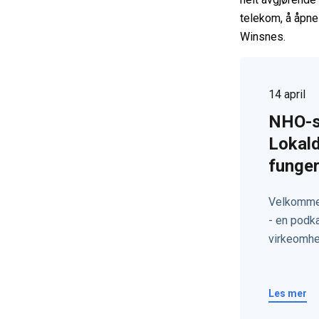
telekom, å åpne 
Winsnes.
14 april
NHO-sj
Lokal
funger
vindkr
Velkommen
- en podk
virkeomhete
Les mer