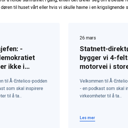
døren til huset vårt eller hvis vi skulle havne i en krigslignende s
26 mars
efen: -
Statnett-direkt
demokratiet
bygger vi 4-fel
er ikke i
motorvei i stor
aftspørsmål
av landet
 til Å-Entelios-podden
Velkommen til Å-Enteli
ast som skal inspirere
- en podkast som skal i
r til å ta...
virkeomheter til å ta...
Les mer