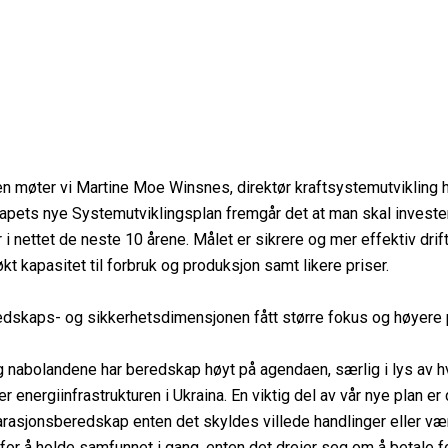
n møter vi Martine Moe Winsnes, direktør kraftsystemutvikling h
skapets nye Systemutviklingsplan fremgår det at man skal invest
r i nettet de neste 10 årene. Målet er sikrere og mer effektiv drif
kt kapasitet til forbruk og produksjon samt likere priser.
redskaps- og sikkerhetsdimensjonen fått større fokus og høyere p
 nabolandene har beredskap høyt på agendaen, særlig i lys av 
energiinfrastrukturen i Ukraina. En viktig del av vår nye plan er 
rasjonsberedskap enten det skyldes villede handlinger eller vær
for å holde samfunnet i gang, enten det dreier seg om å betale fo