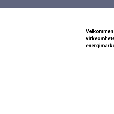
Velkommen t
virkeomheter
energimark