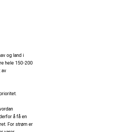
av og land i
ere hele 150-200
t av
rioritet.
hvordan
derfor å få en
et. For strøm er
r varer,