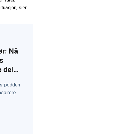
ituasjon, sier
ør: Nå
ts
e deler
os-podden
nspirere