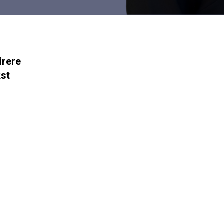
irere
kst