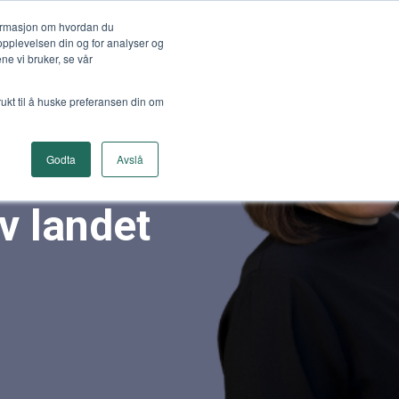
formasjon om hvordan du
opplevelsen din og for analyser og
e vi bruker, se vår
rukt til å huske preferansen din om
r vi 4-
Godta
Avslå
av landet