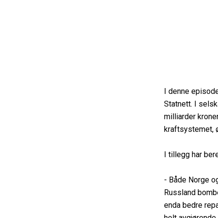
I denne episode
Statnett. I sel
milliarder krone
kraftsystemet, ø
I tillegg har be
- Både Norge og
Russland bomber 
enda bedre repa
helt avgjørende 