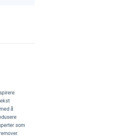
spirere
lekst
 med å
redusere
sperter som
fremover.