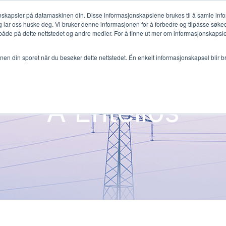
jonskapsler på datamaskinen din. Disse informasjonskapslene brukes til å samle in
 lar oss huske deg. Vi bruker denne informasjonen for å forbedre og tilpasse søke
e på dette nettstedet og andre medier. For å finne ut mer om informasjonskapslen
jonen din sporet når du besøker dette nettstedet. Én enkelt informasjonskapsel blir b
Å Entelios