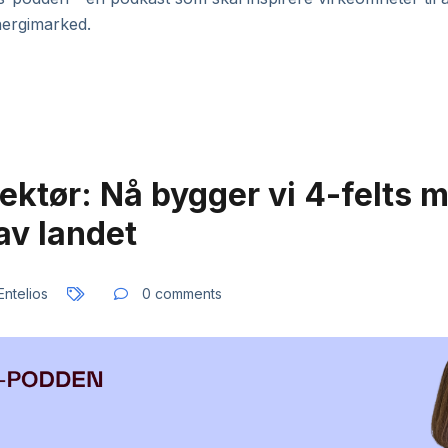
nergimarked.
ektør: Nå bygger vi 4-felts m
av landet
Entelios
0 comments