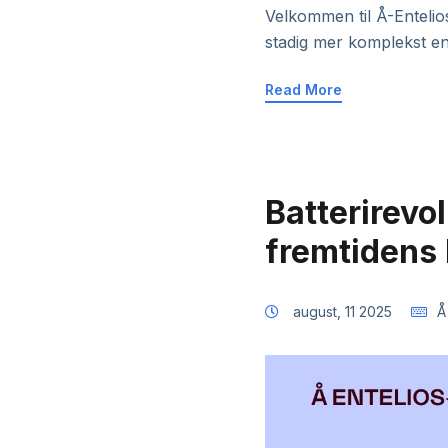
Velkommen til Å-Entelios
stadig mer komplekst e
Read More
Batterirevol
fremtidens
august, 11 2025
Å