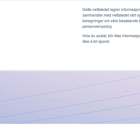
Dette nettstedet lagrer informas
samhandler med nettstedet vårt og
beregninger om våre besøkende båd
personvernpolicy
Hvis du avslår, blir ikke informas
ikke å bli sporet.