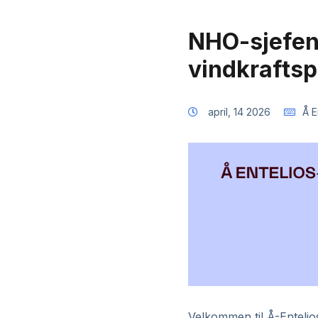
NHO-sjefen:
vindkrafts
april, 14 2026
Å E
Velkommen til Å-Entelios