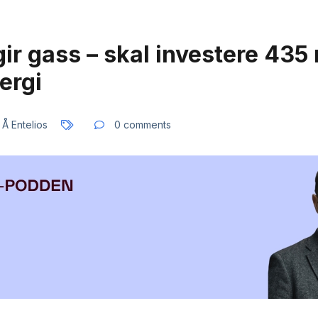
ir gass – skal investere 435 m
ergi
Å Entelios
0 comments