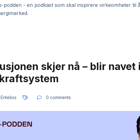
-podden - en podkast som skal inspirere virkeomheter til å 
nergimarked.
usjonen skjer nå – blir navet 
 kraftsystem
 Entelios
0 comments