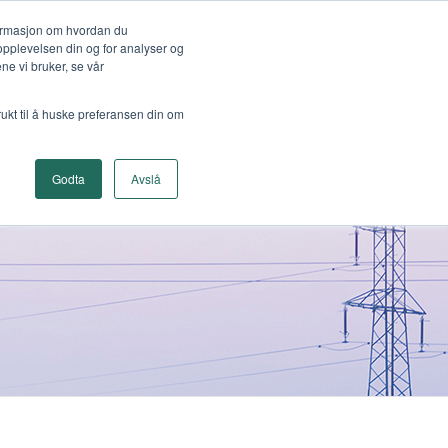
formasjon om hvordan du
opplevelsen din og for analyser og
e vi bruker, se vår
rukt til å huske preferansen din om
Godta
Avslå