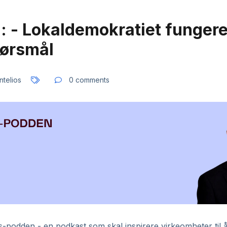
 - Lokaldemokratiet fungerer
pørsmål
ntelios
0 comments
-podden - en podkast som skal inspirere virkeomheter til å 