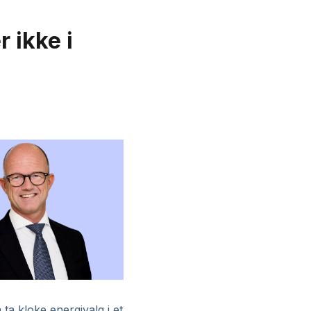
 ikke i
ta kloke energivalg i et